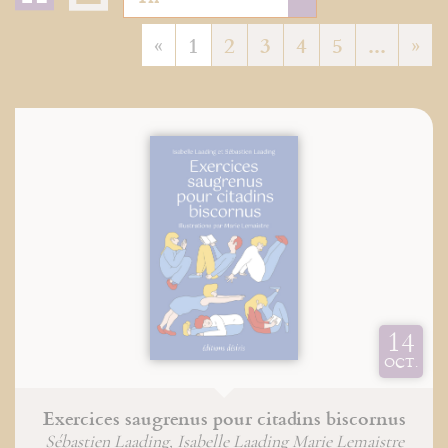
«
1
2
3
4
5
...
»
14
OCT.
Exercices saugrenus pour citadins biscornus
Sébastien Laading, Isabelle Laading Marie Lemaistre