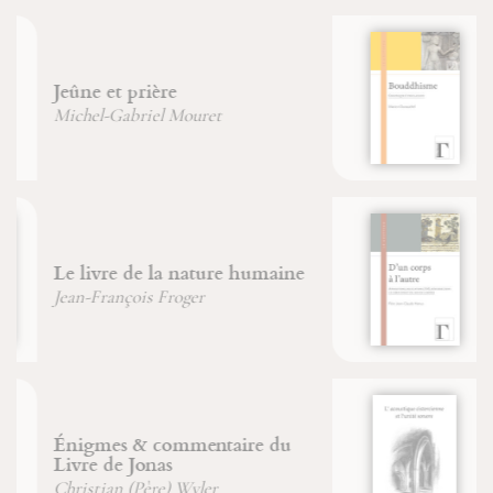
Bouddhisme
Marion Duvauchel
D'un corps à l'autre
Père Jean-Claude Hanus
L'acoustique cistercienne et
l'unité sonore
Dr. Hubert Larcher