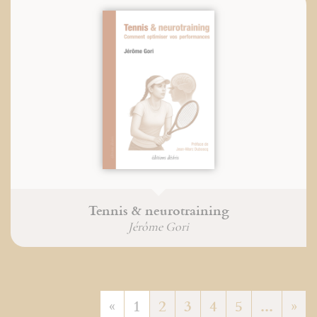
Tennis & neurotraining
Jérôme Gori
«
1
2
3
4
5
...
»