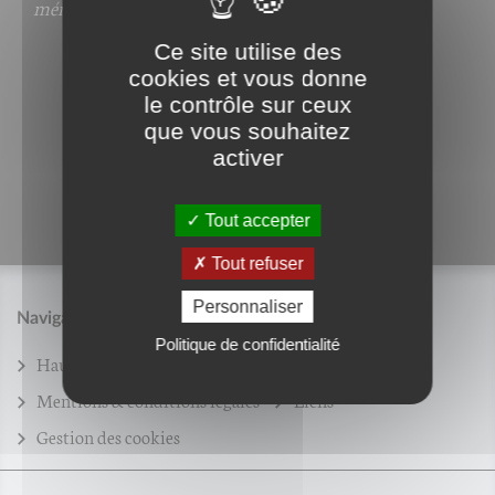
ménopause
, deux ouvrages publiés au Maroc.
Ce site utilise des
cookies et vous donne
le contrôle sur ceux
que vous souhaitez
activer
Tout accepter
Tout refuser
Personnaliser
Navigation
Politique de confidentialité
Haut de page
Plan du site
Mentions & conditions légales
Liens
Gestion des cookies