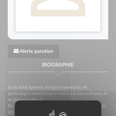
Alerte parution
BIOGRAPHIE
Le Dr Sââd Agoumi, d'origine marocaine, est
gynécologue-obstétricien et exerce à la fois en France, et
en libéral au Maroc.
En 1992, il s'est déjà adressé aux femmes dans l'
Univers
de la grossesse
et, en 2001, dans
Bien vivre sa