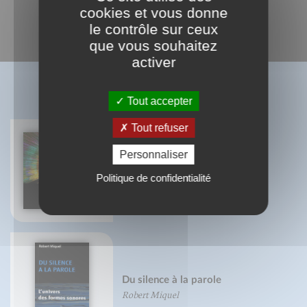
cookies et vous donne
le contrôle sur ceux
que vous souhaitez
activer
BIBLIOGRAPHIE
Tout accepter
Tout refuser
Personnaliser
Les couleurs de la lumière
Jean-Marc Charles
Politique de confidentialité
Robert Miquel
Du silence à la parole
Robert Miquel