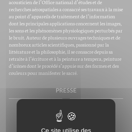
acousticien de l’Office national d’études et de
recherches aérospatiales a consacré ses travaux à la mise
au point d’appareils de traitement de l’information
dont les principales applications concernent les images,
les sons et les phénomènes physiologiques perturbés par
le bruit. Auteur de plusieurs ouvrages techniques et de
nombreux articles scientifiques, passionné par la
littérature et la philosophie, il se consacre depuis sa
retraite à l’écriture et à la peinture a tempera, peinture
d’icônes dont le procédé s’appuie sur des formes et des
couleurs pour manifester le sacré.
PRESSE
Ce site utilise des