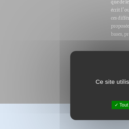
que de le
écrit l’
ces diff
proposées
bases, pr
Ce site util
Tout