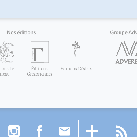
Nos éditions
Groupe Ad
ions Le
Éditions
Éditions DésIris
ureau
Grégoriennes