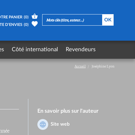
TRE PANIER
(
0
)
TE D’ENVIES
(
0
)
es
Côté international
Revendeurs
Accueil
Joséphine Lyon
En savoir plus sur l'auteur
Site web
onnée