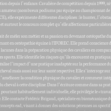
tion depuis l’enfance. Cavalière de compétition depuis 1999, n
s amateur (nombreux podiums par équipe au championnat de
E), elle expérimente différentes disciplines : le hunter, l’obstac
 et surtout le concours complet qu’elle affectionne particulièr
sit de mêler son métier et sa passion en devenant ostéopathe du
rmant en ostéopathie équine à l'IFOREC. Elle prend conscience 
lacunes dans la préparation physique des cavaliers en compar
s sports. Elle identifie les risques qu’ils encourent en pratiqua
 réalise l’impact d’une pratique inadaptée sur la performance d
cheval mais aussi sur leur santé respective. Elle s’interroge sur 
améliorer la condition physique du cavalier et comment intég
du cheval à cette discipline. Dans l’écriture comme dans sa pra
 pourtant habituellement individuelle, elle privilégie le « travai
. Elle contacte Frédéric Brigaud, spécialiste en biomécanique d
 concepts ead, visant à donner des solutions pérennes au sportif