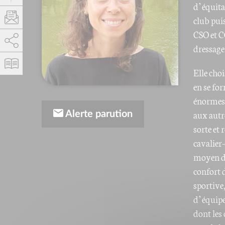
d’équita
club pui
CSO et CC
AddThis est désactivé.
Autoriser
dressage
Elle choi
en se fo
énormes 
aux autre
Alerte parution
sorte et
cavalier-
moyen d’
confort 
sportive,
d’équipe
dont les