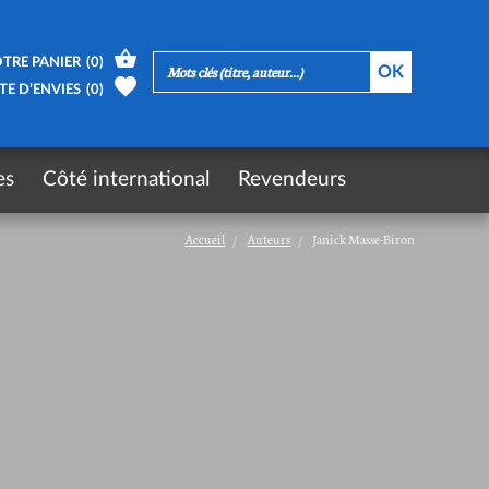
TRE PANIER
(
0
)
TE D’ENVIES
(
0
)
es
Côté international
Revendeurs
Accueil
Auteurs
Janick Masse-Biron