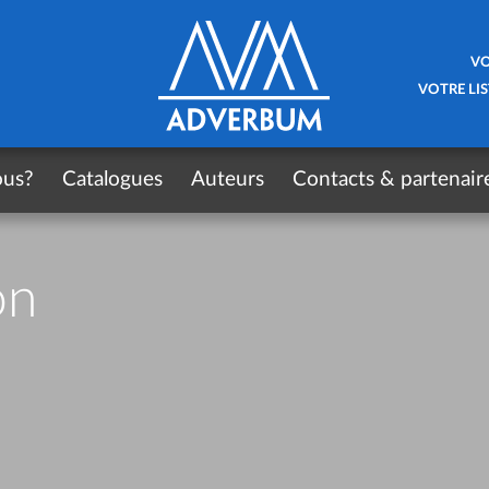
VO
VOTRE LIS
ous?
Catalogues
Auteurs
Contacts & partenair
on