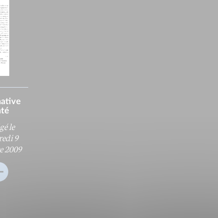
native
nté
gé le
edi 9
e 2009