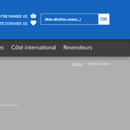
TRE PANIER
(
0
)
TE D’ENVIES
(
0
)
es
Côté international
Revendeurs
Accueil
Dr. Mach-Chieu