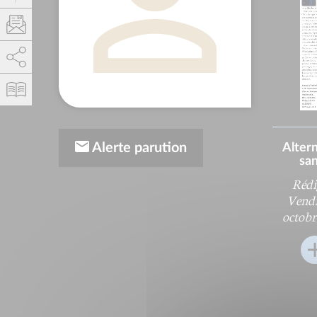
AddThis est désactivé.
Autoriser
Alerte parution
Alter
sa
Rédi
Vendr
octobr