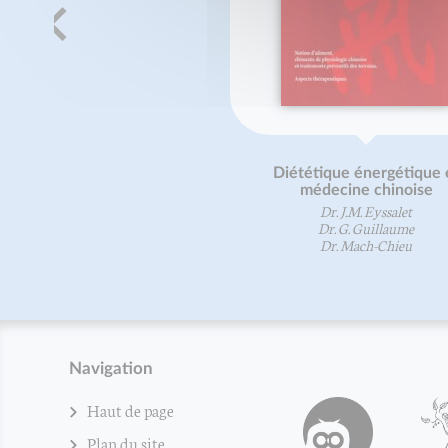
Diététique énergétique 
médecine chinoise
Dr. J.M. Eyssalet
Dr. G. Guillaume
Dr. Mach-Chieu
Navigation
Haut de page
Plan du site