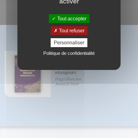
activer
Tout accepter
Tout refuser
BIBLIOGRAPHIE
Personnaliser
Politique de confidentialité
Abécédaire illustré des mots
voyageurs
Hugo Blanchet
Anouck Ferri