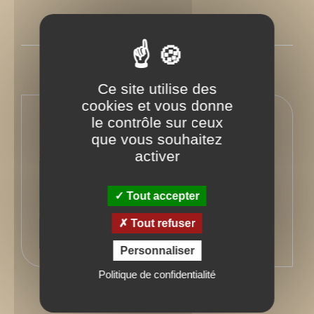
PRESSE
Ce site utilise des
cookies et vous donne
En savoir plus sur l'auteur
le contrôle sur ceux
que vous souhaitez
Retour à l'ouvrage
activer
Tout accepter
Tout refuser
Personnaliser
Politique de confidentialité