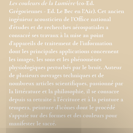
Les couleurs de la Lumière
(co-Ed.
Grégoriennes - Ed. Le Bec en l'Air). Cet ancien
ingénieur acousticien de l’Office national
d’études et de recherches aérospatiales a
consacré ses travaux à la mise au point
d’appareils de traitement de l’information
dont les principales applications concernent
les images, les sons et les phénomènes
physiologiques perturbés par le bruit. Auteur
de plusieurs ouvrages techniques et de
nombreux articles scientifiques, passionné par
la littérature et la philosophie, il se consacre
depuis sa retraite à l’écriture et à la peinture a
tempera, peinture d’icônes dont le procédé
s’appuie sur des formes et des couleurs pour
manifester le sacré.