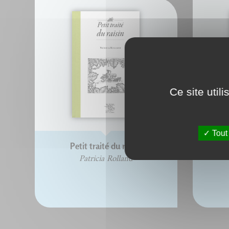
Ce site util
Tout
Petit traité du raisin
Petit 
Patricia Rolland