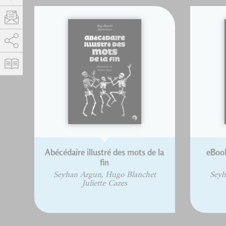
AddThis est désactivé.
Autoriser
Abécédaire illustré des mots de la
eBook
fin
Seyhan Argun, Hugo Blanchet
Seyh
Juliette Cazes