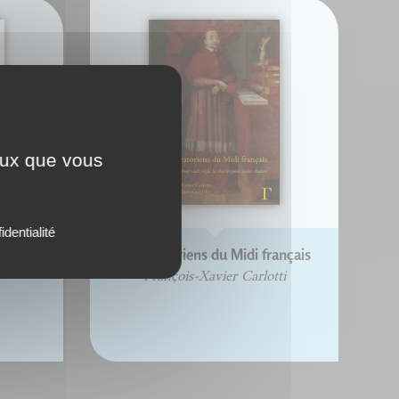
ceux que vous
identialité
des
Les oratoriens du Midi français
François-Xavier Carlotti