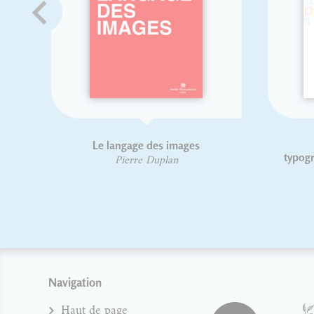
Guide pratique de choix
Chronique
typographique
Herman
David Rault
Navigation
Haut de page