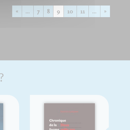
«
...
7
8
9
10
11
...
»
?