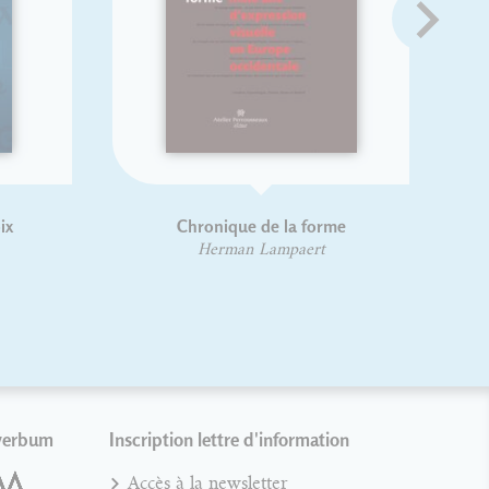
Lettrages et phylactères
Règ
typogra
Gaby Bazin
No
Yv
verbum
Inscription lettre d'information
Accès à la newsletter