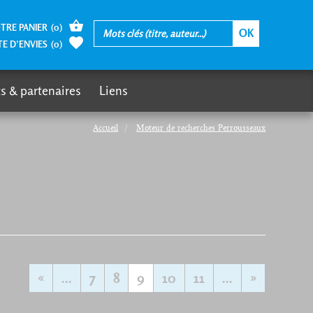
TRE PANIER
(
0
)
TE D’ENVIES
(
0
)
s & partenaires
Liens
Accueil
Moteur de recherches Perrousseaux
«
...
7
8
9
10
11
...
»