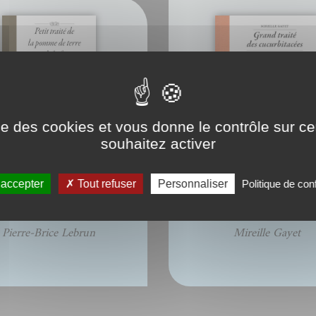
ise des cookies et vous donne le contrôle sur 
souhaitez activer
 accepter
Tout refuser
Personnaliser
Politique de conf
traité de la pomme de terre
eBook : Grand traité 
et de la frite
cucurbitacées
Pierre-Brice Lebrun
Mireille Gayet