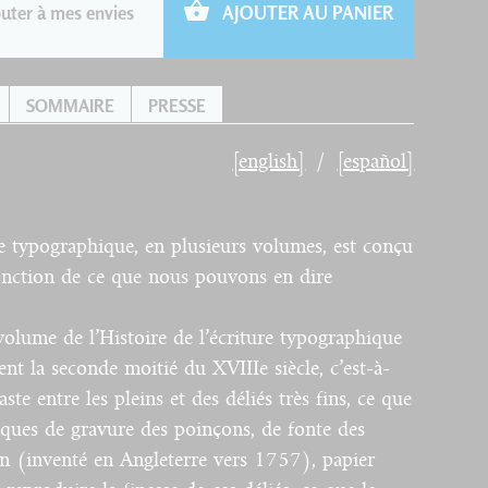
uter à mes envies
AJOUTER AU PANIER
SOMMAIRE
PRESSE
[english]
[español]
re
typographique
, en
plusieurs
volumes,
est
conçu
onction
de
ce
que
nous
pouvons
en dire
olume de l’Histoire de l’écriture
typographique
ent
la
seconde
moitié
du XVIIIe
siècle
, c’est-à-
aste
entre
les
pleins
et
des
déliés
très
fins,
ce
que
iques de
gravure
des
poinçons
, de
fonte
des
in
(
inventé
en
Angleterre
vers
1757),
papier