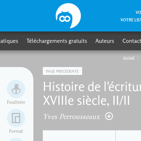
VO
VOTRE LIS
atiques
Téléchargements gratuits
Auteurs
Contact
Accueil
PAGE PRÉCÉDENTE
Histoire de l'écrit
XVIIIe siècle, II/II
Feuilleter
Yves Perrousseaux
Format