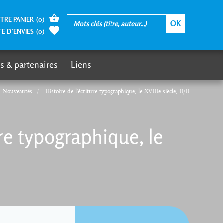
TRE PANIER
(
0
)
TE D’ENVIES
(
0
)
s & partenaires
Liens
Nouveautés
Histoire de l'écriture typographique, le XVIIIe siècle, II/II
ure typographique, le