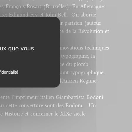
ues-François Rosart (Bruxelles). En Allemagne :
rre
: Edmund Fry et John Bell. On aborde
 (1756-1794) un
imprimeur
parisien (auteur
i mit sa carrière au service de la Révolution et
stes.
ceux que vous
ements culturels et
les
innovations techniques
e de la calligraphie
sur
la typographie, la
ue, la composition chimique du plomb
identialité
ères
et la finalisation du point
typographique
,
de mesures en usage sous l’Ancien Régime.
sente l’imprimeur italien
Giambattista
Bodoni
ur
cette
couverture
sont
des
Bodoni
. Un
te
Histoire
et concerner
le
XIXe
siècle
.