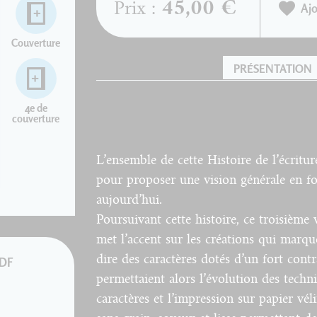
45,00 €
Prix :
Ajo
Couverture
PRÉSENTATION
4e de
couverture
L’ensemble
de
cette
Histoire
de l’écritu
pour proposer
une
vision
générale
en
f
aujourd’hui.
Poursuivant
cette
histoire
,
ce
troisième
v
met l’accent
sur
les
créations
qui
marqu
dire
des
caractères
dotés
d’un fort
contr
PDF
permettaient
alors
l’évolution
des
techn
caractères
et l’impression
sur
papier
vél