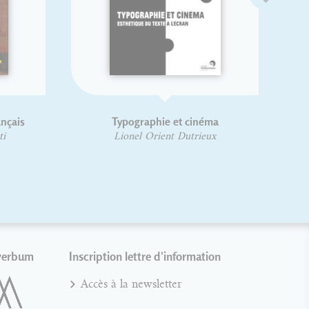
ue de choix
Histoire de l'écriture
phique
typographique : Le XIXe siècle
français
Rault
Jacques André
Christian Laucou
verbum
Inscription lettre d'information
Accès à la newsletter