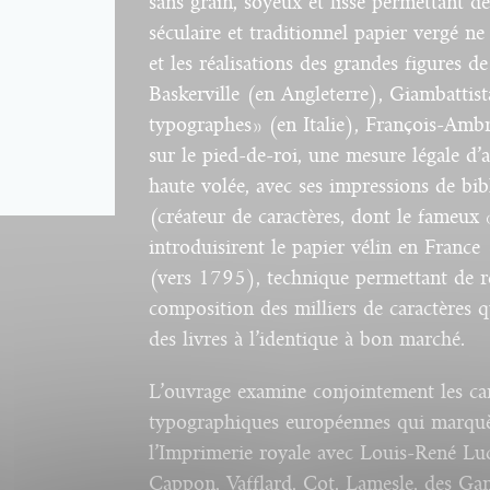
sans grain,
soyeux
et
lisse
permettant
d
séculaire et
traditionnel
papier
vergé
ne
et
les
réalisations
des
grandes
figures de
Baskerville
(en
Angleterre
),
Giambattist
typographes
» (en
Italie
),
François-Ambr
sur
le
pied-de-roi
,
une
mesure
légale
d’a
haute
volée
,
avec
ses
impressions de
bib
(
créateur
de
caractères
,
dont
le
fameux
introduisirent
le
papier
vélin
en France 
(
vers
1795), technique
permettant
de
r
composition
des
milliers
de
caractères
q
des
livres
à
l’identique
à
bon
marché
.
L’ouvrage examine
conjointement
les
ca
typographiques
européennes
qui
marquè
l’Imprimerie
royale
avec
Louis-René
Lu
Cappon, Vafflard, Cot, Lamesle,
des
Gan