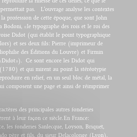
e
reproduire
la finesse de
ces
déliés
,
ce
que
le
permettait
pas. L’ouvrage
analyse
les
contextes
 la profession de
cette
époque
,
que
sont
John
a
Bodoni
, «
le
typographe
des
rois
et
le
roi
des
oise
Didot
(qui
établit
le
point
typographique
lors) et
ses
deux
fils
: Pierre (
imprimeur
de
liophilie
des
Éditions
du Louvre) et
Firmin
«
Didot
»).
Ce
sont
encore
les
Didot
qui
(1780) et qui mirent au point la
stéréotypie
eproduire
en relief, en un
seul
bloc de
métal
, la
ui
composent
une
page et
ainsi
de
réimprimer
ractères
des
principales
autres
fonderies
rent
à
leur
façon
ce
siècle
. En France :
ce
,
les
fonderies
Sanlecque
,
Loyson
,
Briquet
,
do père et
fils
, du sieur Delacolonge (Lyon),