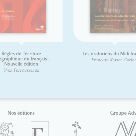
Typographie et cinéma
Guide pratiq
typogra
Lionel Orient Dutrieux
David 
Nos éditions
Groupe Ad