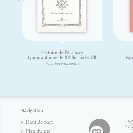
ture
Les oratoriens du Midi français
ançais -
François-Xavier Carlotti
ion
aux
Navigation
Haut de page
Plan du site