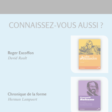
CONNAISSEZ-VOUS AUSSI ?
Jean Alessandrini
David Rault
François Boltana
Frank Adebiaye
Suzanne Cardinal