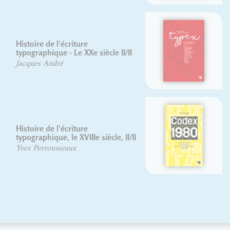
Typex
Olivier DELOYE
David Rault
Codex 1980
Jean Alessandrini