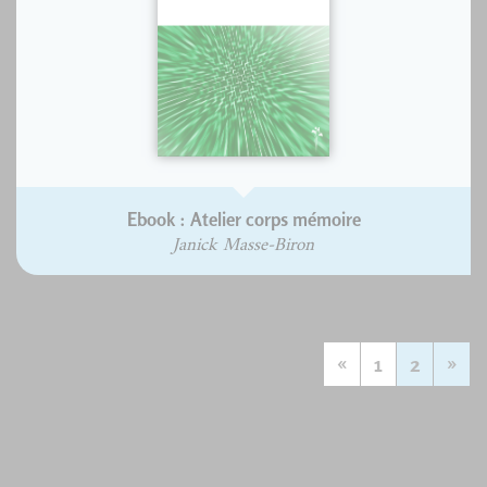
Ebook : Atelier corps mémoire
Janick Masse-Biron
«
1
2
»