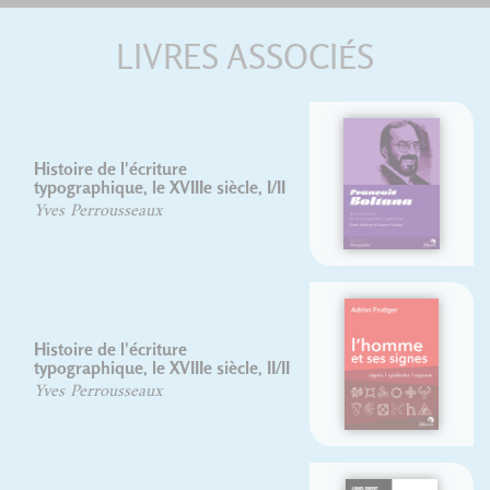
LIVRES ASSOCIÉS
François Boltana
Frank Adebiaye
Suzanne Cardinal
L'homme et ses signes
Adrian Frutiger