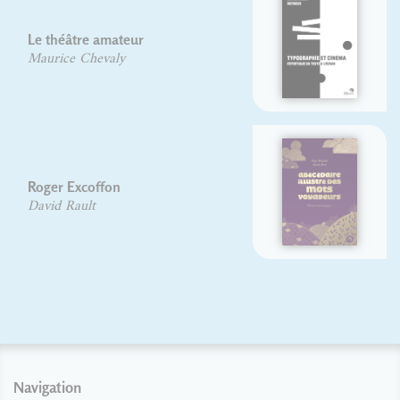
Typographie et cinéma
Lionel Orient Dutrieux
Abécédaire illustré des mots
voyageurs
Hugo Blanchet
Anouck Ferri
Navigation