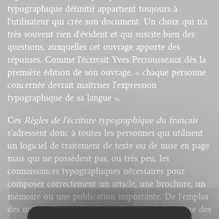
typographique définitif appartient toujours à
l'utilisateur qui crée son document. Un choix qui n'a
très souvent rien d'évident et qui suscite bien des
questions, auxquelles cet ouvrage apporte des
réponses. Comme l'écrivait Yves Perrousseaux dès la
première édition de son ouvrage, « chaque personne
concernée devrait maîtriser l'expression
typographique de sa langue ».
Ces
Règles de l'écriture typographique du français
s'adressent donc à toutes les personnes qui utilisent
un logiciel de traitement de texte ou de mise en page
mais qui ne possèdent pas, ou très peu, les
connaissances typographiques nécessaires pour
composer correctement un article, une brochure, un
mémoire ou une publication importante. De l'emploi
des majuscules à celui des guillemets, de l'écriture des