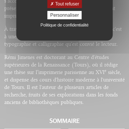
s’accompagne d’une abondante iconographie,
Tout refuser
présentant plus d’une centaine de documents tant
Personnaliser
imprimés que manuscrits.
Politique de confidentialité
À travers cette histoire de la « lettre française », c'est
à une véritable exploration des relations entre
typographie et calligraphie qu'est convié le lecteur.
Rémi Jimenes est doctorant au Centre d'études
supérieures de la Renaissance (Tours), où il rédige
e
une thèse sur l’imprimerie parisienne au XVI
siècle,
et dispense des cours d'histoire moderne à l'université
de Tours. Il est l'auteur de plusieurs articles de
recherche, fruits de ses explorations dans les fonds
anciens de bibliothèques publiques.
SOMMAIRE