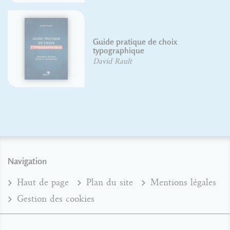
Abécédaire ill
tique de choix
fin
hique
Seyhan Argun
lt
Hugo Blanchet
Juliette Cazes
Navigation
Haut de page
Plan du site
Mentions légales
Gestion des cookies