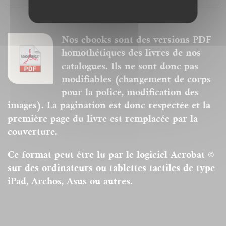
Nos ebooks sont des versions PDF
homothétiques des livres de nos
catalogues. Ils ne sont donc pas
modifiables (changement de corps
pour la police, modification des
images). La pagination est donc respectée et la
première page du livre est remplacée par la
couverture.
Ce format peut être lu par le logiciel Acrobat ©
sur des ordinateurs ou tablettes tactiles de type
iPad, Archos, Asus ou autres.