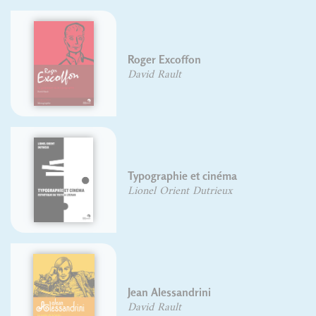
Règles de l'écriture typographique
du français - Nouvelle édition
Yves Perrousseaux
Abécédaire illustré des mots de la
fin
Seyhan Argun
Hugo Blanchet
Juliette Cazes
Guide pratique de choix
typographique
David Rault