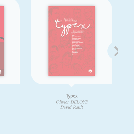
Typex
Hi
typograph
Olivier DELOYE
David Rault