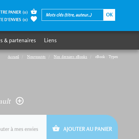
TRE PANIER
(
0
)
TE D’ENVIES
(
0
)
s & partenaires
Liens
Accueil
Nouveautés
Nos derniers eBooks
eBook : Typex
ault
uter à mes envies
AJOUTER AU PANIER