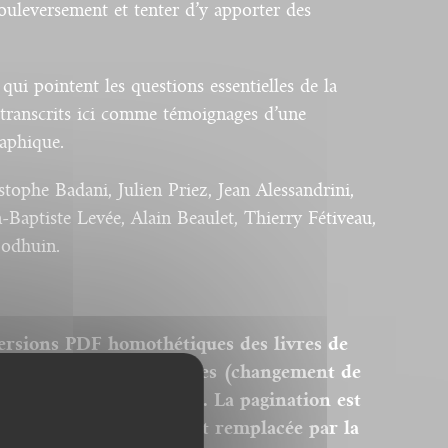
ouleversement et tenter d’y apporter des
qui pointent les questions essentielles de la
etranscrits ici comme témoignages d’une
raphique.
ophe Badani, Julien Priez, Jean Alessandrini,
-Baptiste Levée, Alain Beaulet, Thierry Fétiveau,
Bodhuin.
ersions PDF homothétiques des livres de
 sont donc pas modifiables (changement de
modification des images). La pagination est
remière page du livre est remplacée par la