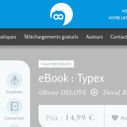
VO
VOTRE LIS
atiques
Téléchargements gratuits
Auteurs
Contact
PAGE PRÉCÉDENTE
eBook : Typex
Olivier DELOYE
David R
Feuilleter
14,99 €
Prix :
Ajo
Couverture