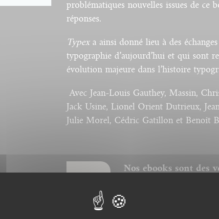
problématiques nouvelles issues de ce b
réponses.
Typex
a ainsi donné lieu à des échanges 
typographie d’aujourd’hui et qui sont r
évolution majeure dans l’histoire typog
Avec Jean-Louis Gauthey, Massin, Christ
Jack Usine, Lionel Orient Dutrieux, Jean
Julie Morel, Cédric Gatillon et Benoît 
Nos ebooks sont des v
nos catalogues. Ils ne
corps pour la police, 
donc respectée et la p