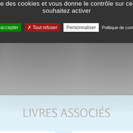
couverture.
ise des cookies et vous donne le contrôle sur 
souhaitez activer
Ce format peut être lu par le logici
tactiles de type iPad, Archos, Asus o
 accepter
Tout refuser
Personnaliser
Politique de conf
LIVRES ASSOCIÉS