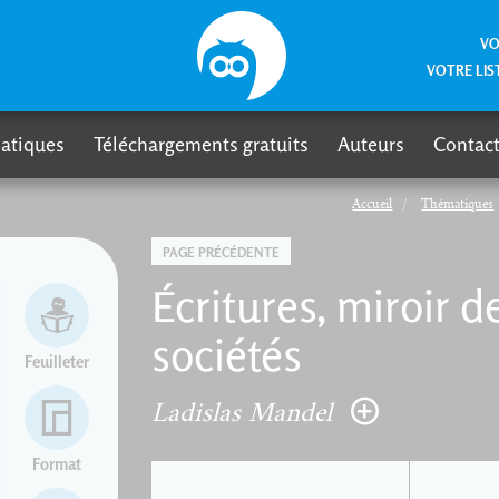
VO
VOTRE LIS
atiques
Téléchargements gratuits
Auteurs
Contact
Accueil
Thématiques
PAGE PRÉCÉDENTE
Écritures, miroir 
sociétés
Feuilleter
Ladislas Mandel
Format