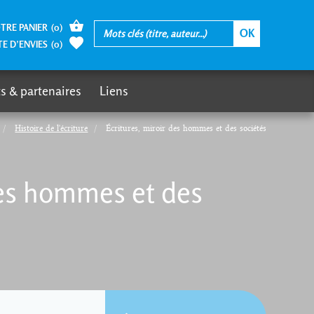
TRE PANIER
(
0
)
TE D’ENVIES
(
0
)
s & partenaires
Liens
Histoire de l'écriture
Écritures, miroir des hommes et des sociétés
des hommes et des