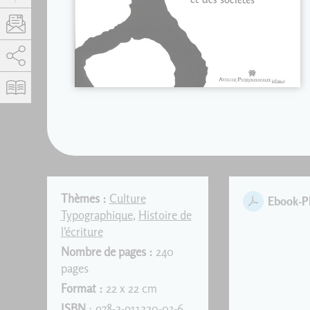
AddThis est désactivé.
Autoriser
Thèmes :
Culture
Ebook-
Typographique
,
Histoire de
l'écriture
Nombre de pages :
240
pages
Format :
22 x 22 cm
ISBN
: 978-2-911220-03-6