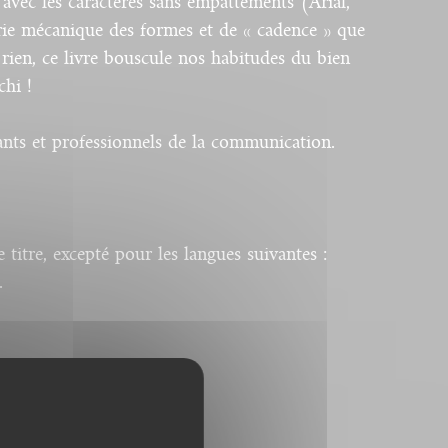
vec les caractères sans empattements (Arial,
ie mécanique des formes et de « cadence » que
 rien, ce livre bouscule nos habitudes du bien
chi !
iants et professionnels de la communication.
titre, excepté pour les langues suivantes :
.