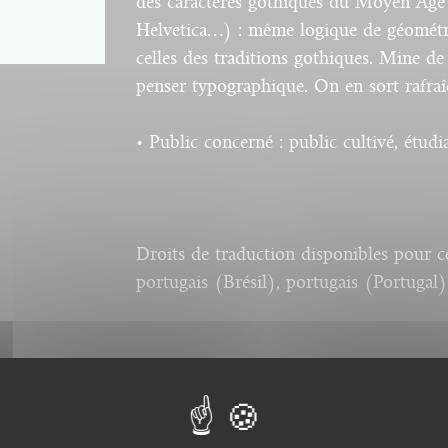
des caractères gothiques du Moyen Âge a
Helvetica…) : même logique de géométr
celles des traditions gothiques. Mine de
penser typographique. On en sort rafraî
• Public concerné : public cultivé, étud
Droits de traduction disponibles pour ce 
portugais (Brésil), portugais (Portugal)