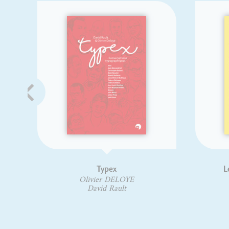
Typex
Lettrage
Olivier DELOYE
Ga
David Rault