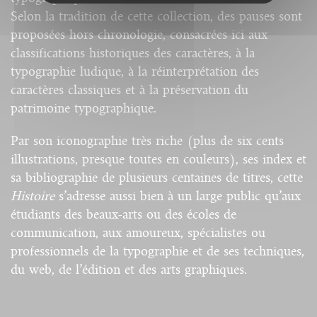
Selon la tradition de cette collection, des pauses sont
proposées hors chronologie, consacrées ici aux
classifications historiques des caractères, à la
typographie ludique, à la réinterprétation des
caractères classiques et à la préservation du
patrimoine typographique.
Par son iconographie très riche (plus de six cents
illustrations, presque toutes en couleurs), ses index et
sa bibliographie de plusieurs centaines de titres, cette
Histoire
s’adresse aussi bien à un large public qu’aux
étudiants des beaux-arts ou des écoles de
communication, aux amoureux, spécialistes ou
professionnels de la typographie et de ses techniques,
du web, de l’édition et des arts graphiques.