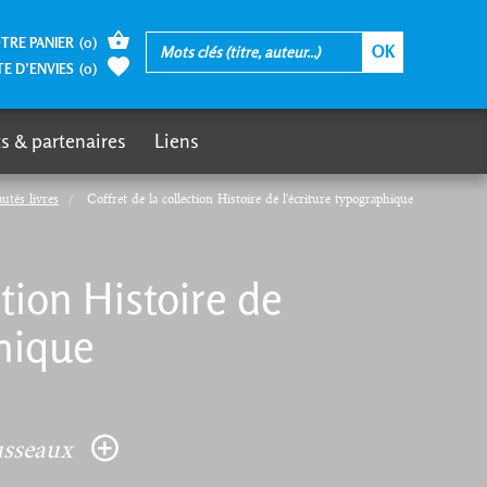
TRE PANIER
(
0
)
TE D’ENVIES
(
0
)
s & partenaires
Liens
utés livres
Coffret de la collection Histoire de l'écriture typographique
ction Histoire de
phique
usseaux