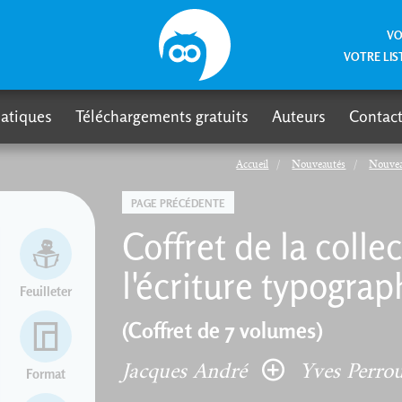
VO
VOTRE LIS
atiques
Téléchargements gratuits
Auteurs
Contact
Accueil
Nouveautés
Nouvea
PAGE PRÉCÉDENTE
Coffret de la colle
l'écriture typogra
Feuilleter
(Coffret de 7 volumes)
Jacques André
Yves Perro
Format