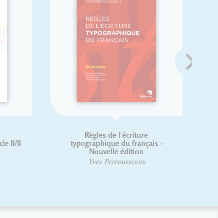
e
Abécédaire illustré des mots
iècle
voyageurs
Hugo Blanchet
Anouck Ferri