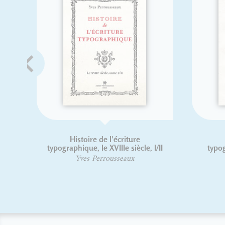
Histoire de l'écriture
,
typographique - Le XXe siècle II/II
typ
Jacques André