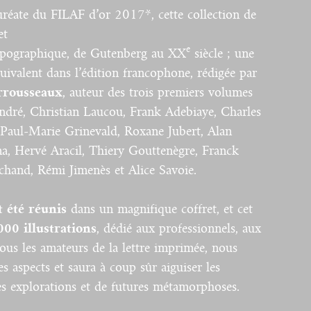
auréate du FILAF d’or 2017*, cette collection de
et
e
t typographique, de Gutenberg au XX
siècle ; une
uivalent dans l’édition francophone, rédigée par
rrousseaux
, auteur des trois premiers volumes
 André, Christian Laucou, Frank Adebiaye, Charles
 Paul-Marie Grinevald, Roxane Jubert, Alan
a, Hervé Aracil, Thiery Gouttenègre, Franck
chand, Rémi Jimenès et Alice Savoie.
t été réunis
dans un magnifique coffret, et cet
000 illustrations
, dédié aux professionnels, aux
tous les amateurs de la lettre imprimée, nous
s aspects et saura à coup sûr aiguiser les
les explorations et de futures métamorphoses.