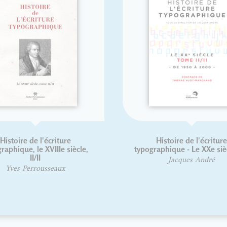
Règles de l'écriture
Histoire de l'écritur
ographique du français -
typographique : Le XIXe s
Nouvelle édition
français
Yves Perrousseaux
Jacques André
Christian Laucou