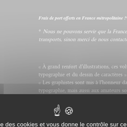
Frais de port offerts en France métropolitaine !
*
Nous ne pouvons servir que la France
transports, sinon merci de nous contact
« À grand renfort d’illustrations, ces vo
typographie et du dessin de caractères »
« Les graphistes sont mis à l’honneur da
typographie, mais aussi aux amateurs sou
« Les éditions Adverbum (Atelier Perrou
pour les amateurs de graphisme et de bell
collection ont été réunis dans un magnif
plus de 3 000 illustrations, dédié aux e
ise des cookies et vous donne le contrôle sur 