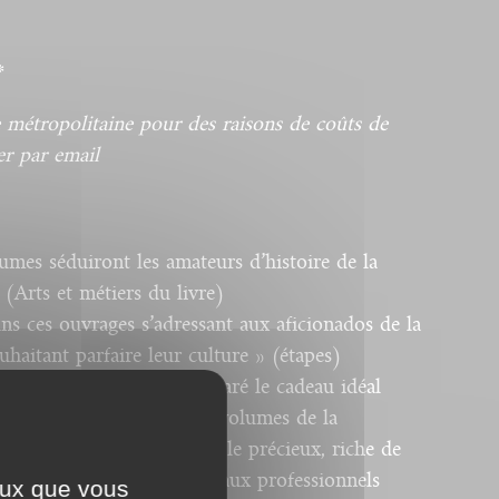
*
 métropolitaine pour des raisons de coûts de
er par email
lumes séduiront les amateurs d’histoire de la
 (Arts et métiers du livre)
ns ces ouvrages s’adressant aux aficionados de la
haitant parfaire leur culture » (étapes)
sseaux Éditeur) ont préparé le cadeau idéal
es lettres (...). Les sept volumes de la
ique coffret et cet ensemble précieux, riche de
nseignants, aux étudiants, aux professionnels
ceux que vous