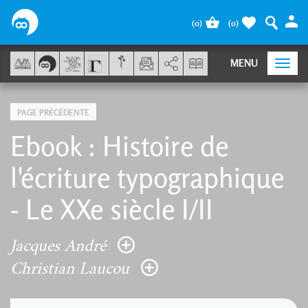
Panneau de gestion des cookies
(
0
)
(
0
)
AddThis est désactivé.
Autoriser
MENU
Togg
navi
PAGE PRÉCÉDENTE
Ebook : Histoire de
l'écriture typographique
- Le XXe siècle I/II
Jacques André
Christian Laucou