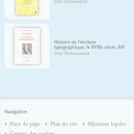
Jean Alessandrini
Su
Histoire de l'écriture
Rè
typographique, le XVIIIe siècle, II/II
du
Yves Perrousseaux
Yv
Navigation
Haut de page
Plan du site
Mentions légales
Gestion des cookies