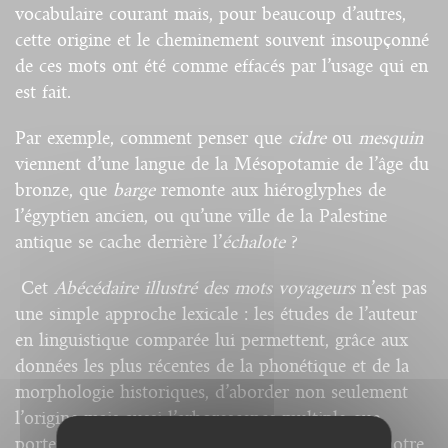
vocabulaire courant mais, pour beaucoup d’autres,
cette origine et le cheminement souvent insoupçonné
de ces mots ont été comme effacés par l’usage qui en
est fait.
Par exemple, comment penser que
cidre
ou
mesquin
viennent d’une langue de la Mésopotamie de l’âge du
bronze, que
barge
remonte aux hiéroglyphes de
l’égyptien ancien, ou qu’une ville de la Palestine
antique se cache derrière l’
échalote
?
Cet
Abécédaire illustré des mots voyageurs
n’est pas
une simple approche lexicale : les études de l’auteur
en linguistique comparée lui permettent, grâce aux
données les plus récentes de la phonétique et de la
morphologie historiques, d’aborder non seulement
l’origine mais aussi l’arborescence multiple que
portent souvent les mots les plus communs de notre