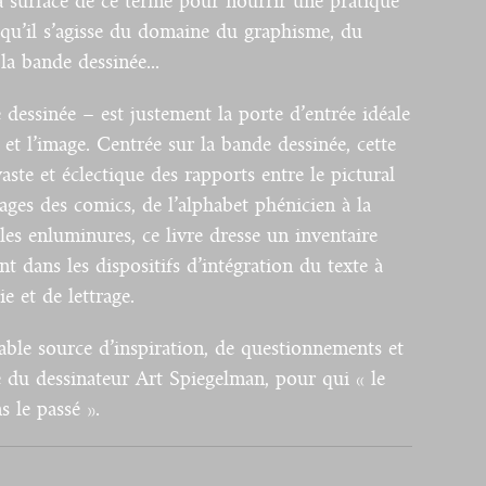
la surface de ce terme pour nourrir une pratique
 qu’il s’agisse du domaine du graphisme, du
 la bande dessinée...
 dessinée – est justement la porte d’entrée idéale
 et l’image. Centrée sur la bande dessinée, cette
ste et éclectique des rapports entre le pictural
rages des comics, de l’alphabet phénicien à la
les enluminures, ce livre dresse un inventaire
nt dans les dispositifs d’intégration du texte à
e et de lettrage.
able source d’inspiration, de questionnements et
e du dessinateur Art Spiegelman, pour qui « le
s le passé ».