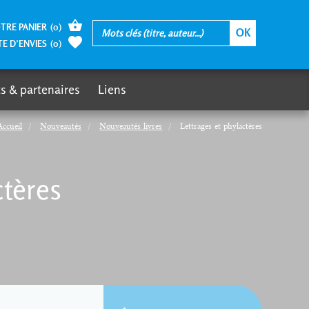
TRE PANIER
(
0
)
TE D’ENVIES
(
0
)
s & partenaires
Liens
Accueil
Nouveautés
Nouveautés livres
Lettrages et phylactères
ctères