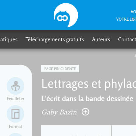
VO
VOTRE LIS
atiques
Téléchargements gratuits
Auteurs
Contact
PAGE PRÉCÉDENTE
Lettrages et phyla
L'écrit dans la bande dessinée
Feuilleter
Gaby Bazin
Format