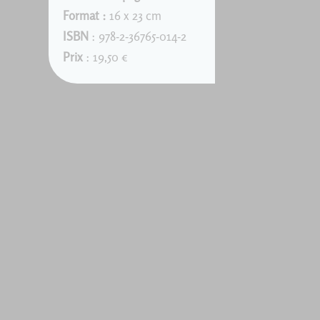
Format :
16 x 23 cm
ISBN
: 978-2-36765-014-2
Prix
: 19,50 €