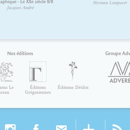
ue - Le XXe siècle II/II
Herman Lampaert
Jacques André
Nos éditions
Groupe Ad
ions Le
Éditions
Éditions DésIris
ureau
Grégoriennes