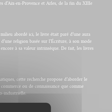
es d’Aix-en-Provence et Arles, de la fin du XIIIe
ilieu abordé ici, le livre était paré d’une aura
 d’une religion basée sur l’Écriture, à son mode
encore à sa valeur intrinsèque. De fait, les livres
atiques, cette recherche propose d’aborder le
 de commerce ou de connaissance que comme
o-industrielle.