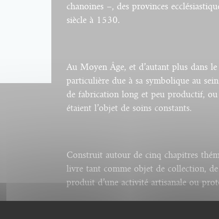
chanoines –, des provinces ecclésiastiqu
siècle à 1530.
Au Moyen Âge, et d’autant plus dans le m
particulière due à sa symbolique au sein
de fabrication long et peu productif, ou 
étaient l’objet de soins constants.
Construit autour de cinq chapitres thém
livre tant comme objet de collection,
produit d’une activité artisanale ou prot