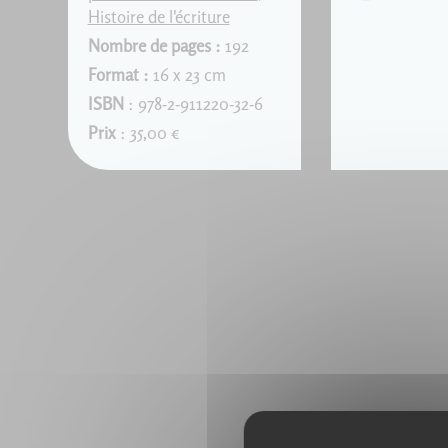
Histoire de l'écriture
Nombre de pages :
192
Format :
16 x 23 cm
ISBN
: 978-2-911220-32-6
Prix
: 35,00 €