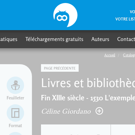
VO
VOTRE LIS
atiques
Téléchargements gratuits
Auteurs
Contact
Accueil
Catalog
PAGE PRÉCÉDENTE
Livres et biblioth
Fin XIIIe siècle - 1530 L'exemp
Feuilleter
Céline Giordano
Format