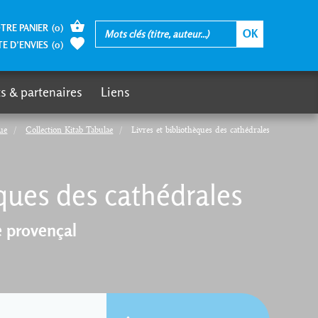
TRE PANIER
(
0
)
TE D’ENVIES
(
0
)
s & partenaires
Liens
ue
Collection Kitab Tabulae
Livres et bibliothèques des cathédrales
èques des cathédrales
le provençal