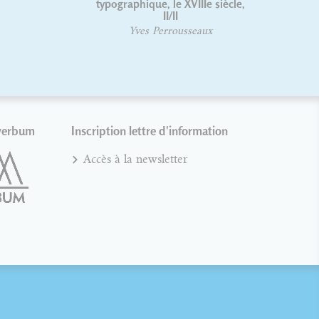
typographique, le XVIIIe siècle,
typogra
II/II
Yves Perrousseaux
verbum
Inscription lettre d'information
Accès à la newsletter