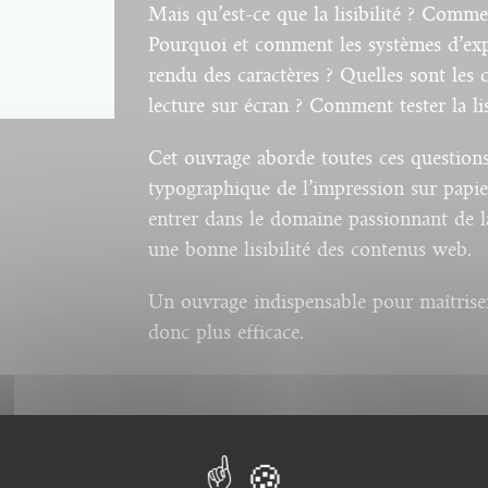
Mais qu’est-ce que la lisibilité ? Commen
Pourquoi et comment les systèmes d’explo
rendu des caractères ? Quelles sont les 
lecture sur écran ? Comment tester la li
Cet ouvrage aborde toutes ces questions, 
typographique de l’impression sur papier
entrer dans le domaine passionnant de l
une bonne lisibilité des contenus web.
Un ouvrage indispensable pour maîtriser
donc plus efficace.