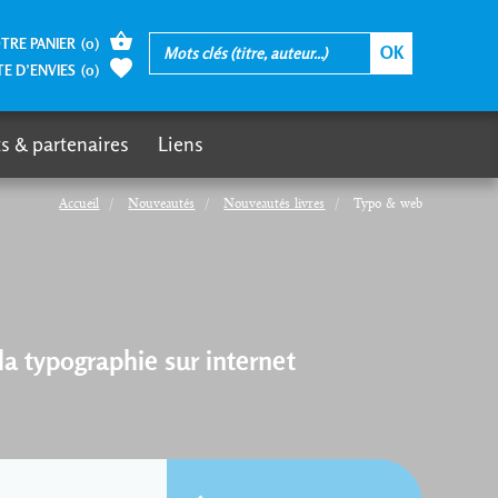
TRE PANIER
(
0
)
TE D’ENVIES
(
0
)
s & partenaires
Liens
Accueil
Nouveautés
Nouveautés livres
Typo & web
 la typographie sur internet