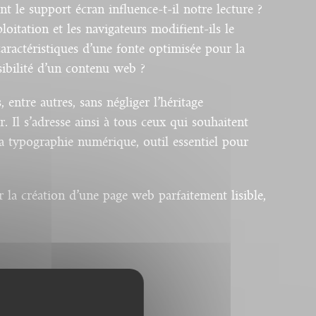
t le support écran influence-t-il notre lecture ?
itation et les navigateurs modifient-ils le
caractéristiques d’une fonte optimisée pour la
sibilité d’un contenu web ?
entre autres, sans négliger l’héritage
. Il s’adresse ainsi à tous ceux qui souhaitent
a typographie numérique, outil essentiel pour
 la création d’une page web parfaitement lisible,