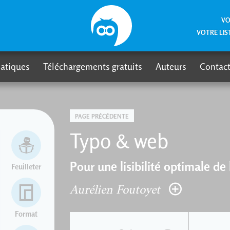
VO
VOTRE LIS
atiques
Téléchargements gratuits
Auteurs
Contact
PAGE PRÉCÉDENTE
Typo & web
Pour une lisibilité optimale de
Feuilleter
Aurélien Foutoyet
Format