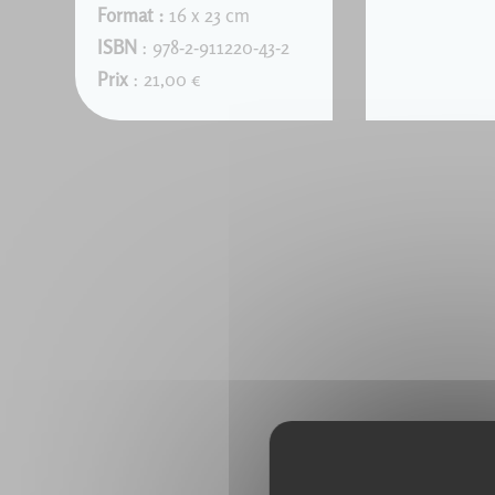
Format :
16 x 23 cm
ISBN
: 978-2-911220-43-2
Prix
: 21,00 €