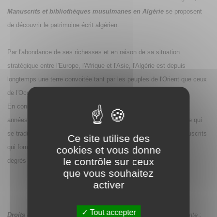
Manuscrits et bibliothèques musulmanes en Algérie
se proposent
de découvrir le patrimoine écrit algérien.
Par l'abondance de ses richesses et en raison de sa situation
stratégique entre l'Europe, l'Afrique et l'Asie, l'Algérie est depuis
longtemps une terre convoitée tant par les peuples de l'Orient que ceux
de l'Occident.
En conséquence, un patrimoine culturel s'est accumulé au fil des
années et se manifestait notamment par une activité intellectuelle qui
se traduit, entre autres, par la constitution de collections de manuscrits
Ce site utilise des
qui formaient des bibliothèques tant publiques que privées, à des
cookies et vous donne
le contrôle sur ceux
degrés d'importance variés.
que vous souhaitez
activer
Tout accepter
Droits de traduction disponibles, excepté
pour la langue suivante :