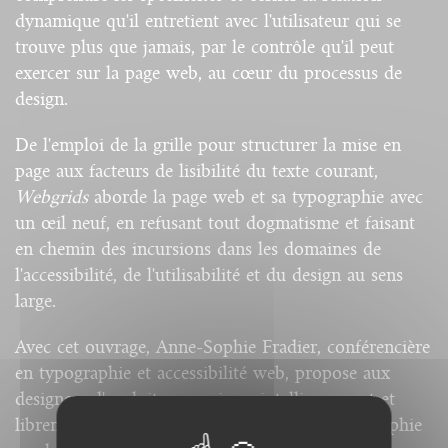
dynamique qu'il entretient avec l'utilisateur qui se
trouve plus que jamais, par le contrôle qu'il peut
exercer sur la page web, au cœur du processus de
design.
De l'emploi de la grille pour structurer la mise en
page aux facteurs de lisibilité du texte courant,
Webgrids
aborde la page web et sa typographie avec
un œil neuf, en refusant tout dogmatisme et faisant
en chemin des incursions dans les domaines de
l'accessibilité, de l'utilisabilité et du design au sens
large.
Avec cet ouvrage, Anne-Sophie Fradier, conférencière
en typographie et accessibilité web, propose aux
designers d'exploiter au mieux, intelligemment et
librement, les possibilités offertes par la typographie