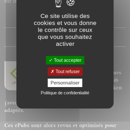
sur le web.
Ce site utilise des
SOMMAIRE
cookies et vous donne
le contrôle sur ceux
que vous souhaitez
PRESSE
activer
Tout accepter
Nos ePubs sont des versions
Tout refuser
adaptées aux liseuses électroniques
prenant en charge le format ePub
Personnaliser
de type Sony Reader, Kobo, Booken
Politique de confidentialité
Cybook, Kindle, Ipad ou Iphone
(avec l'appli iBooks) ou autres "ereaders"
adaptés.
Ces ePubs sont alors revus et optimisés pour