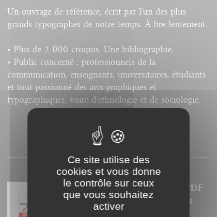
Un ouvrage de référence, écrit par l'un des plus
grands typographes de notre temps. À lire lentement.
• Plus de 2 000 croquis. Une bibliographie.
• Public concerné : professionnels de la
communication, enseignants, universitaires, étudiants
et tout passionné des arts graphiques et
typographiques, voire d'ethnologie et de sociologie.
SOMMAIRE
Ce site utilise des
cookies et vous donne
le contrôle sur ceux
Nos ebooks sont des versions PDF
que vous souhaitez
homothétiques des livres de nos
activer
catalogues. Ils ne sont donc pas