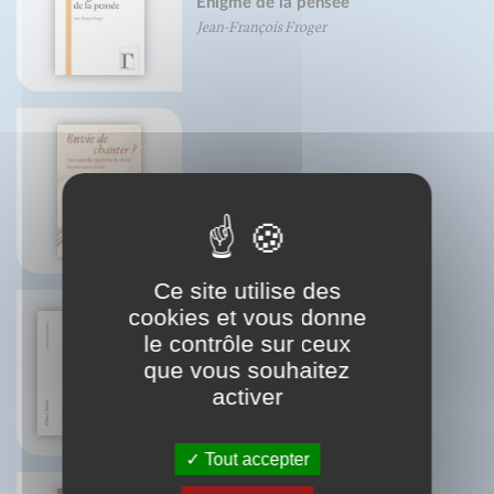
Énigme de la pensée
Jean-François Froger
Envie de chanter ?
Marie-Laure Potel
Ce site utilise des
cookies et vous donne
le contrôle sur ceux
que vous souhaitez
Grands portés de pas de deux
Gilbert Serres
activer
Tout accepter