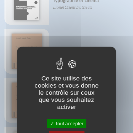
Typographie et cinéma
Lionel Orient Dutrieux
Ebook : Le Maître du Shabbat
Jean-François Froger
Ce site utilise des
cookies et vous donne
le contrôle sur ceux
Le XXIe siècle sera celui du
que vous souhaitez
mysticisme
activer
Didier Brenot
Tout accepter