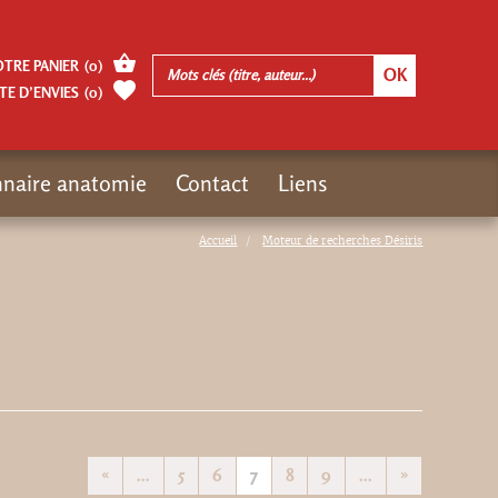
OTRE PANIER
(
0
)
TE D’ENVIES
(
0
)
nnaire anatomie
Contact
Liens
Accueil
Moteur de recherches Désiris
«
...
5
6
7
8
9
...
»