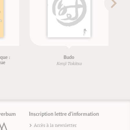
Budo
Bouger en ac
Kenji Tokitsu
Blandine Calai
Nuria Vives
verbum
Inscription lettre d'information
Accès à la newsletter