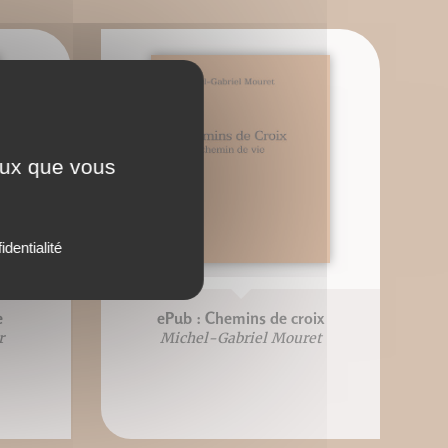
ceux que vous
identialité
e
ePub : Chemins de croix
r
Michel-Gabriel Mouret