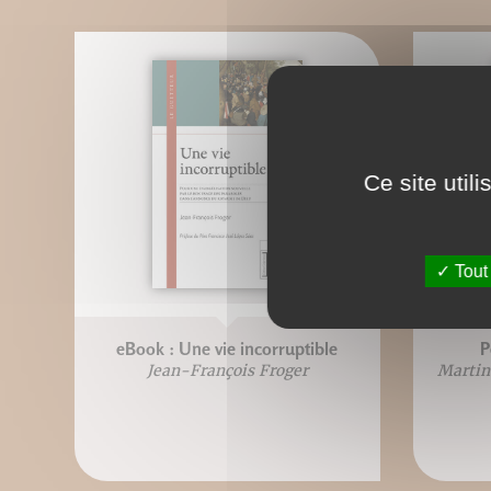
Ce site util
Tout
eBook : Une vie incorruptible
P
Jean-François Froger
Martin