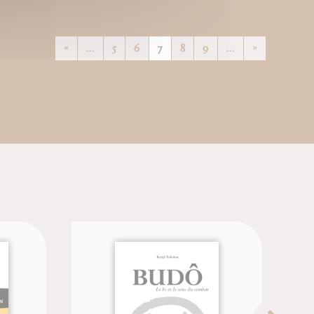
«
...
5
6
7
8
9
...
»