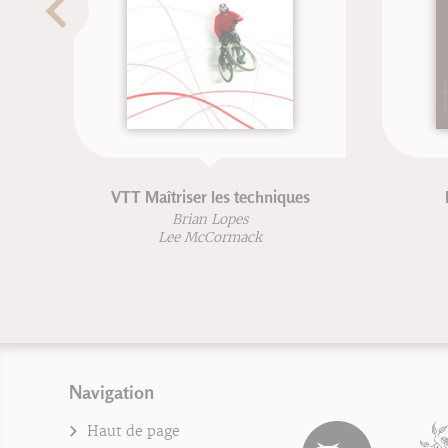
T Maîtriser les techniques
Repenser l'équitat
Brian Lopes
Frédéric Brigaud
Lee McCormack
Joséphine Lyon
Navigation
Haut de page