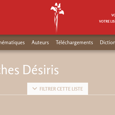
V
VOTRE LIS
hématiques
Auteurs
Téléchargements
Dictio
hes Désiris
FILTRER CETTE LISTE