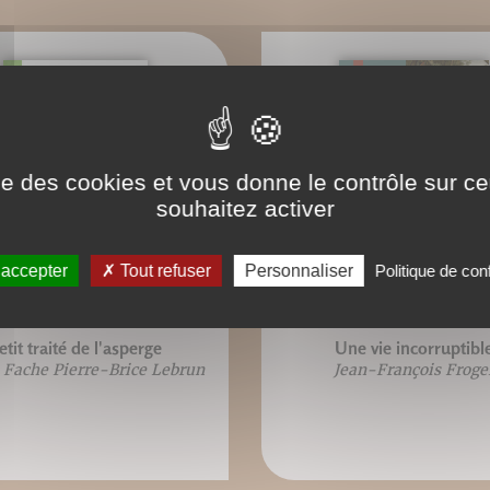
ise des cookies et vous donne le contrôle sur 
souhaitez activer
 accepter
Tout refuser
Personnaliser
Politique de conf
etit traité de l'asperge
Une vie incorruptibl
 Fache Pierre-Brice Lebrun
Jean-François Froge