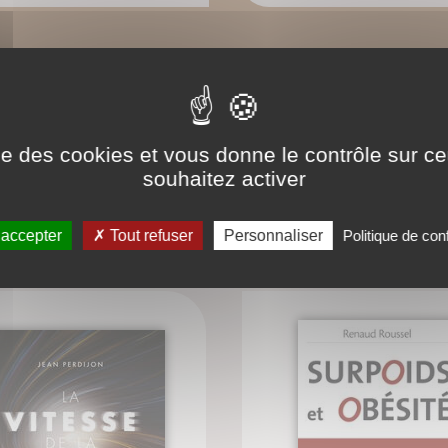
ise des cookies et vous donne le contrôle sur 
souhaitez activer
CONNAISSEZ-VOUS AUSSI ?
 accepter
Tout refuser
Personnaliser
Politique de conf