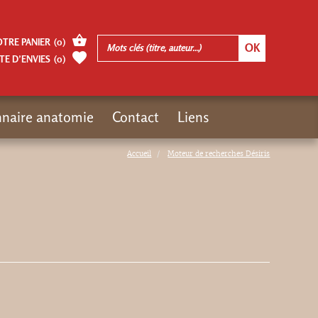
OTRE PANIER
(
0
)
TE D’ENVIES
(
0
)
nnaire anatomie
Contact
Liens
Accueil
Moteur de recherches Désiris