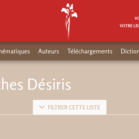
V
VOTRE LIS
hématiques
Auteurs
Téléchargements
Dictio
hes Désiris
FILTRER CETTE LISTE