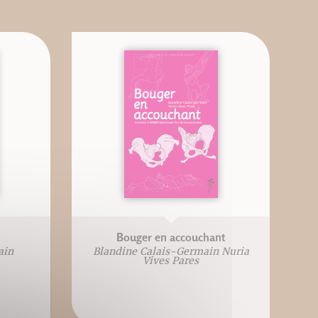
Bouger en accouchant
ain
Blandine Calais-Germain Nuria
Vives Pares