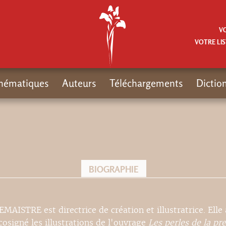
V
VOTRE LIS
hématiques
Auteurs
Téléchargements
Dictio
BIOGRAPHIE
MAISTRE est directrice de création et illustratrice. Elle 
cosigné les illustrations de l'ouvrage
Les perles de la pr