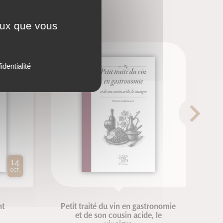
ceux que vous
identialité
14
OCT.
nt
Petit traité du vin en gastronomie
et de son cousin acide, le