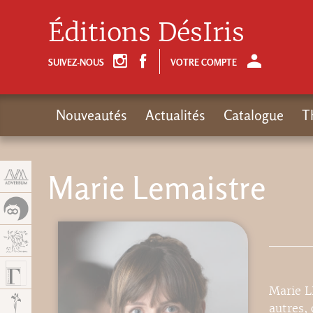
Panneau de gestion des cookies
Éditions DésIris
SUIVEZ-NOUS
VOTRE COMPTE
Nouveautés
Actualités
Catalogue
T
Marie Lemaistre
Marie LE
autres, 