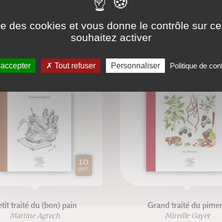
BIBLIOGRAPHIE
ise des cookies et vous donne le contrôle sur 
souhaitez activer
 accepter
Tout refuser
Personnaliser
Politique de conf
10
SEPT.
tit traité du (bon) pain
Grand traité du pime
Martine Agrech
Mireille Gayet