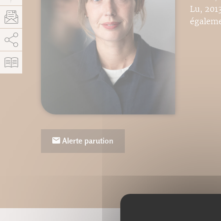
Lu, 201
égaleme
AddThis est désactivé.
Autoriser
Alerte parution