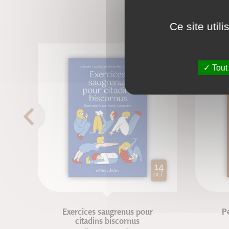
Ce site util
Tout
14
OCT.
Exercices saugrenus pour
Pe
citadins biscornus