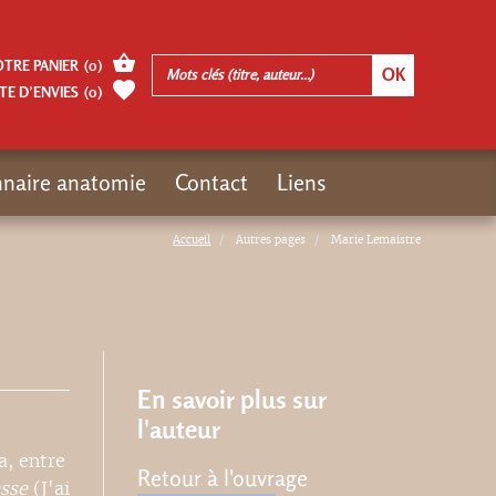
OTRE PANIER
(
0
)
TE D’ENVIES
(
0
)
nnaire anatomie
Contact
Liens
Accueil
Autres pages
Marie Lemaistre
En savoir plus sur
l'auteur
a, entre
Retour à l'ouvrage
esse
(J'ai