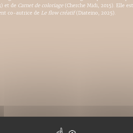
3) et de
Carnet de coloriage
(Cherche Midi, 2015). Elle es
nt co-autrice de
Le flow créatif
(Diateino, 2025).