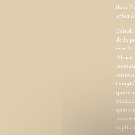
dont l’
selon l
L’étude
de la p
avec la
Alsace,
connais
structu
(2009).
quatern
binaire
quatern
nouveau
explica