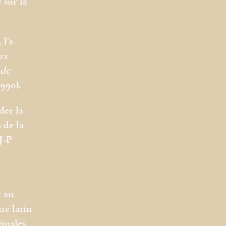
 sur la
 l’a
rs
 de
990).
der la
 de la
J-P
t au
te latin
inales,