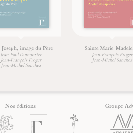
t Joseph, image du Père
Sainte Marie-Madele
Jean-Paul Dumontier
Jean-François Froger
Jean-François Froger
Jean-Michel Sanchez
Jean-Michel Sanchez
Nos éditions
Groupe Ad