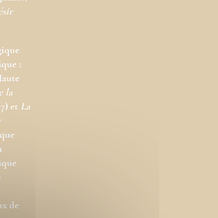
ésir
gique
ique ;
Haute
e la
7) et
La
y
ique
n
gique
e
e
ux de