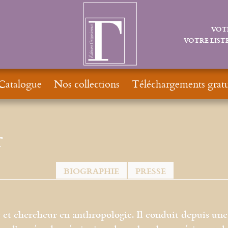
VOT
VOTRE LISTE
Catalogue
Nos collections
Téléchargements gratu
r
BIOGRAPHIE
PRESSE
 et chercheur en anthropologie. Il conduit depuis une