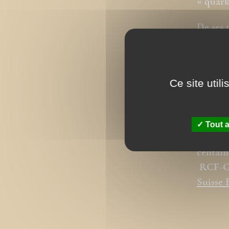
« quark
De ses 
l’épîtr
controv
Grégori
Ce site util
Il coll
contact
Tout a
Il a pr
centain
RCF-
Suisse