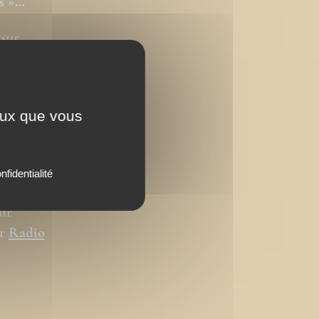
es »…
sur
ude des
ceux que vous
o »
e.
nfidentialité
ur
ur
Radio