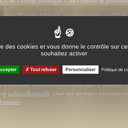
s », de « charge électrique », de « famille de particul
travaux d’exégèse biblique, on peut trouver une
Étude 
e aux Romains
aux archives de l’
Inalco
(1974) et une ét
erses de Jésus à propos du Shabbat aux éditions
ennes :
« Le Maître du Shabbat »
(2009).
ise des cookies et vous donne le contrôle sur 
souhaitez activer
abore aux travaux et recherches de l’association « Eech
@eecho.fr
sur les origines araméennes du christianism
ccepter
Tout refuser
Personnaliser
Politique de co
oduit avec Annie-Gabrièle Schreiber, réalisatrice, une
e d’émissions radiophoniques qu’on peut se procurer s
Gap
radio.rcfha@rcf.fr
ainsi que quelques émissions s
 Romande
.