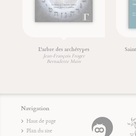
L'arbre des archétypes
Sain
Jean-François Froger
Bernadette Main
Navigation
Haut de page
Plan du site