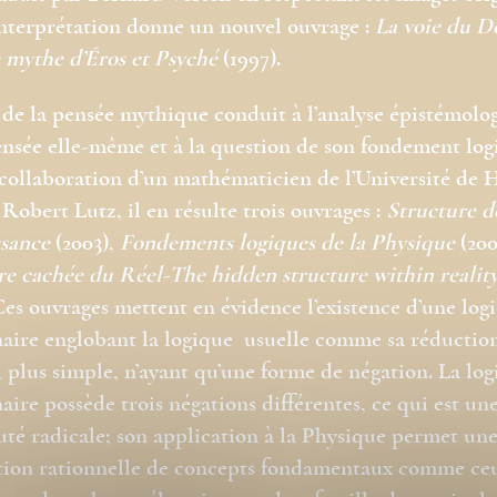
interprétation donne un nouvel ouvrage :
La voie du D
e mythe d’Éros et Psyché
(1997).
 de la pensée mythique conduit à l’analyse épistémolo
ensée elle-même et à la question de son fondement log
 collaboration d’un mathématicien de l’Université de 
 Robert Lutz, il en résulte trois ouvrages :
Structure d
sance
(2003),
Fondements logiques de la Physique
(200
re cachée du Réel-The hidden structure within realit
Ces ouvrages mettent en évidence l’existence d’une log
aire englobant la logique usuelle comme sa réductio
, plus simple, n’ayant qu’une forme de négation. La lo
aire possède trois négations différentes, ce qui est un
té radicale; son application à la Physique permet un
tion rationnelle de concepts fondamentaux comme ce