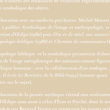
ne d’années des séminaires de recherche expérimentale
n symbolique des objets.
aboration avec un médecin psychiatre, Michel Mouret,
 à publier
Symbolique de l’image et anthropologie, ve
ption d’Œdipe
(1986) puis
D’or et de miel, aux sources
opologie biblique
(1988) et
Chemins de connaissance
(1
opologie biblique et la symbolique permettent d’abor
n de l’usage métaphorique des animaux comme figures
chique humaine ; avec la collaboration d’un zoologue, 
 il écrit
Le Bestiaire de la Bible
(1994) (somme quasi
ve sur le sujet).
loration de la pensée mythique s’étend non seulemen
’Œdipe mais aussi à celui d’Éros et Psyché, dont le tex
raduit par Bernard Verten en respectant les images orig