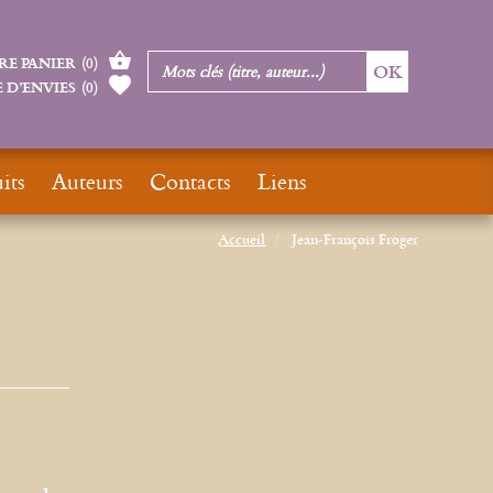
RE PANIER
(
0
)
 D’ENVIES
(
0
)
its
Auteurs
Contacts
Liens
Accueil
Jean-François Froger