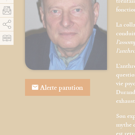
trentai
fonctio
AddThis est désactivé.
Autoriser
La coll
conduit
l’assom
l’anthr
L’anthr
questio
vie psy
Alerte parution
Durand,
exhausti
Son exp
mythe d
est ret