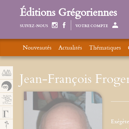
Panneau de gestion des cookies
Éditions Grégoriennes
SUIVEZ-NOUS
VOTRE COMPTE
Nouveautés
Actualités
Thématiques
Jean-François Froge
Exégète